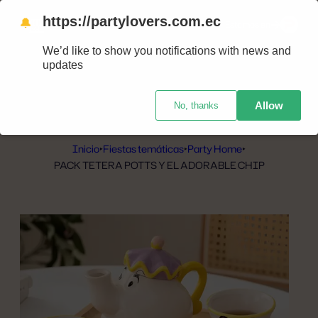
https://partylovers.com.ec
🔔
Nuestras tiendas
Estamos en
We’d like to show you notifications with news and
updates
Allow
No, thanks
Inicio
‣
Fiestas temáticas
‣
Party Home
‣
PACK TETERA POTTS Y EL ADORABLE CHIP