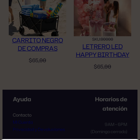
CARRITO NEGRO
SKU:
00000
LETRERO LED
DE COMPRAS
HAPPY BIRTHDAY
$
65,00
$
65,00
Ayuda
Horarios de
atención
Contacto
Mi Cuenta
9AM – 6PM
Privacidad y Devoluciones
(Domingo cerrado)