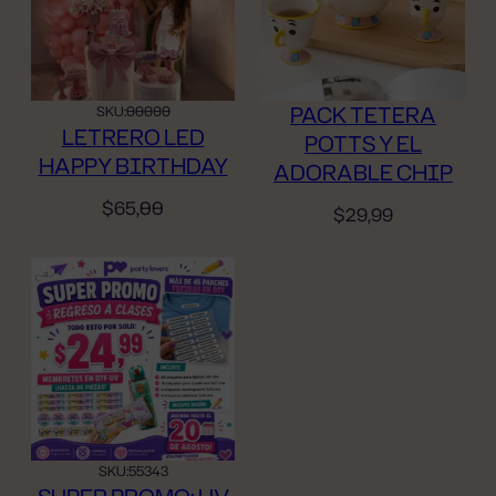
PACK TETERA
SKU:
00000
LETRERO LED
POTTS Y EL
HAPPY BIRTHDAY
ADORABLE CHIP
$
65,00
$
29,99
SKU:
55343