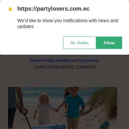
https://partylovers.com.ec
🔔
Nuestras tiendas
Estamos en
We’d like to show you notifications with news and
updates
Allow
No, thanks
Inicio
‣
Fiestas temáticas
‣
Party Home
‣
CARRITO NEGRO DE COMPRAS