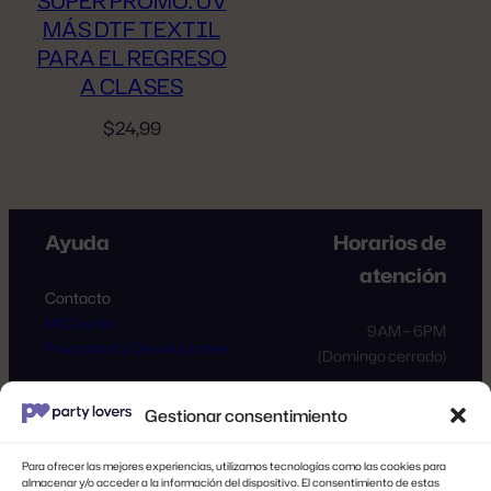
SUPER PROMO: UV
MÁS DTF TEXTIL
PARA EL REGRESO
A CLASES
$
24,99
Ayuda
Horarios de
atención
Contacto
Mi Cuenta
9AM – 6PM
Privacidad y Devoluciones
(Domingo cerrado)
Gestionar consentimiento
Síguenos
Para ofrecer las mejores experiencias, utilizamos tecnologías como las cookies para
almacenar y/o acceder a la información del dispositivo. El consentimiento de estas