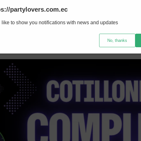
ps://partylovers.com.ec
 like to show you notifications with news and updates
No, thanks
Party temática
Accesorio