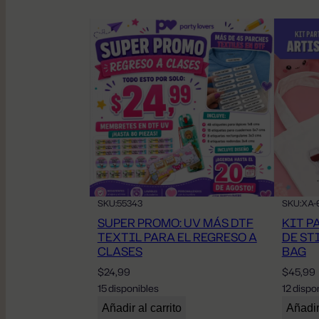
SKU:
55343
SKU:
XA-
SUPER PROMO: UV MÁS DTF
KIT P
TEXTIL PARA EL REGRESO A
DE ST
CLASES
BAG
$
24,99
$
45,99
15 disponibles
12 dispo
Añadir al carrito
Añadir 