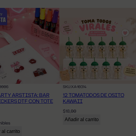
0006
SKU:
XA-10314
ARTY ARSTISTA: BAR
12 TOMATODOS DE OSITO
ICKERS DTF CON TOTE
KAWAII
$
18,00
Añadir al carrito
nibles
al carrito