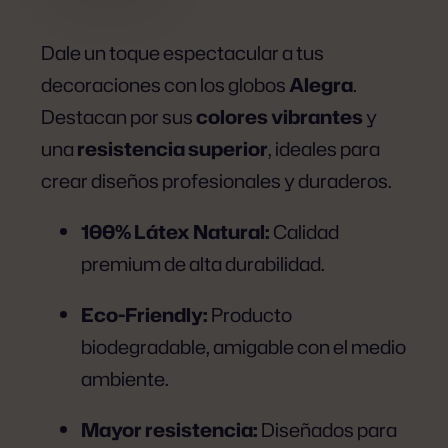
GLOBOS
Dale un toque espectacular a tus
R12
decoraciones con los globos
Alegra
.
NARANJA
Destacan por sus
colores vibrantes
y
x100
una
resistencia superior
, ideales para
UNIDADES
crear diseños profesionales y duraderos.
cantidad
100% Látex Natural:
Calidad
premium de alta durabilidad.
Eco-Friendly:
Producto
biodegradable, amigable con el medio
ambiente.
Mayor resistencia:
Diseñados para