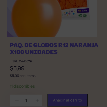
PAQ. DE GLOBOS R12 NARANJA
X100 UNIDADES
SKU:
XA-10329
$
5,99
$
5,99
por 1 items.
11 disponibles
PAQ.
Añadir al carrito
-
+
DE