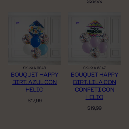
$
29,99
SKU:
XA-6848
SKU:
XA-6847
BOUQUET HAPPY
BOUQUET HAPPY
BIRT. AZUL CON
BIRT. LILA CON
HELIO
CONFETI CON
HELIO
$
17,99
$
19,99