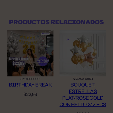
PRODUCTOS RELACIONADOS
SKU:
0000001
SKU:
XA-6850
BIRTHDAY BREAK
BOUQUET
ESTRELLAS
$
22,99
PLAT/ROSE GOLD
CON HELIO X12 PCS