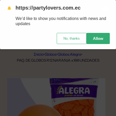
https://partylovers.com.ec
🔔
Nuestras tiendas
Estamos en
We’d like to show you notifications with news and
updates
Allow
No, thanks
Inicio
‣
Globos
‣
Globos Alegra
‣
PAQ. DE GLOBOS R12 NARANJA x100 UNIDADES