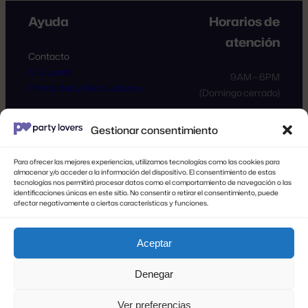
Ayuda
Horarios de
atención
Contacto
Mi Cuenta
9AM – 6PM
Privacidad y Devoluciones
(Domingo cerrado)
Gestionar consentimiento
Síguenos
Para ofrecer las mejores experiencias, utilizamos tecnologías como las cookies para
almacenar y/o acceder a la información del dispositivo. El consentimiento de estas
Facebook
Instagram
tecnologías nos permitirá procesar datos como el comportamiento de navegación o las
identificaciones únicas en este sitio. No consentir o retirar el consentimiento, puede
afectar negativamente a ciertas características y funciones.
Registro de proveedores
Aceptar
PARTY LOVERS
Denegar
Ver preferencias