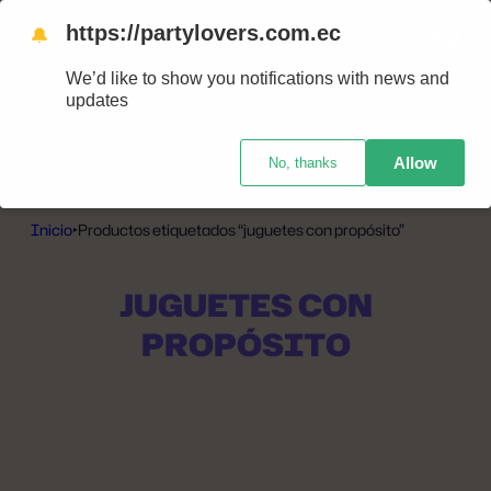
https://partylovers.com.ec
🔔
Nuestras tiendas
Estamos en
We’d like to show you notifications with news and
updates
Allow
No, thanks
Inicio
‣
Productos etiquetados “juguetes con propósito”
JUGUETES CON
PROPÓSITO