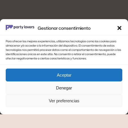
Gestionar consentimiento
Para ofrecer las mejores experiencias, utilizamos tecnologías como las cookies para
almacenar y/o acceder a la información del dispositivo. El consentimiento de estas
tecnologías nos permitirá procesar datos como el comportamiento de navegación o las
identificaciones únicas en este sitio. No consentir o retirar el consentimiento, puede
afectar negativamente a ciertas características y funciones.
Ayuda
Horarios de
atención
Aceptar
Contacto
Mi Cuenta
9AM – 6PM
Denegar
Privacidad y Devoluciones
(Domingo cerrado)
Ver preferencias
Síguenos