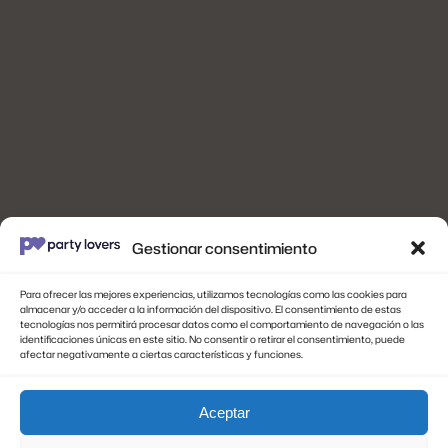
Gestionar consentimiento
Para ofrecer las mejores experiencias, utilizamos tecnologías como las cookies para
almacenar y/o acceder a la información del dispositivo. El consentimiento de estas
Ayuda
Horarios de
tecnologías nos permitirá procesar datos como el comportamiento de navegación o las
identificaciones únicas en este sitio. No consentir o retirar el consentimiento, puede
atención
afectar negativamente a ciertas características y funciones.
Contacto
Mi Cuenta
9AM – 6PM
Aceptar
Privacidad y Devoluciones
(Domingo cerrado)