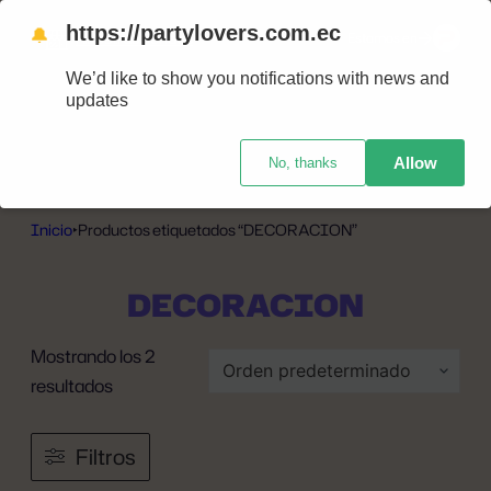
https://partylovers.com.ec
🔔
Nuestras tiendas
Estamos en
We’d like to show you notifications with news and
updates
Allow
No, thanks
Inicio
‣
Productos etiquetados “DECORACION”
DECORACION
Mostrando los 2
resultados
Filtros