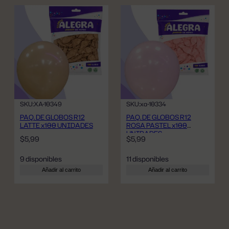
SKU:
XA-10349
SKU:
xa-10334
PAQ. DE GLOBOS R12
PAQ. DE GLOBOS R12
LATTE x100 UNIDADES
ROSA PASTEL x100
UNIDADES
$
5,99
$
5,99
9 disponibles
11 disponibles
Añadir al carrito
Añadir al carrito