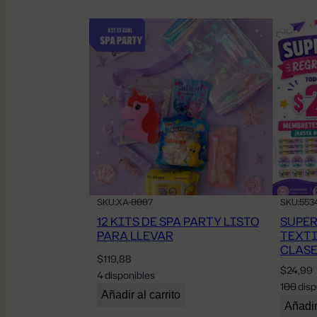
SKU:
XA-0007
SKU:
553
12 KITS DE SPA PARTY LISTO
SUPER
PARA LLEVAR
TEXTI
CLAS
$
119,88
$
24,99
4 disponibles
100 disp
Añadir al carrito
Añadir 