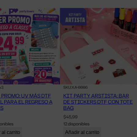
43
SKU:
XA-0006
 PROMO: UV MÁS DTF
KIT PARTY ARSTISTA: BAR
L PARA EL REGRESO A
DE STICKERS DTF CON TOTE
ES
BAG
$
45,99
onibles
12 disponibles
al carrito
Añadir al carrito