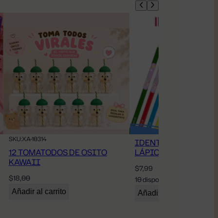
SKU:
XA-10314
IDENTIFICADORES 
12 TOMATODOS DE OSITO
LÁPICES EN UVTDF
KAWAII
$
7,99
$
18,00
10 disponibles
Añadir al carrito
Añadir al carrito