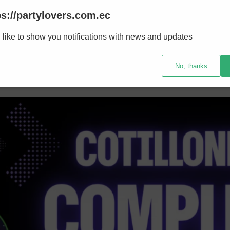
ps://partylovers.com.ec
 like to show you notifications with news and updates
No, thanks
Party temática
Accesorio