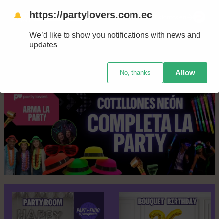
Saltar
https://partylovers.com.ec
🔔
Nuestras tiendas
Estamos en
al
We’d like to show you notifications with news and
contenido
updates
Allow
No, thanks