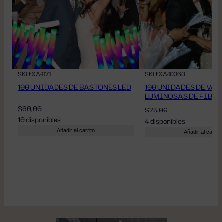
SKU:
XA-1171
SKU:
XA-10360
100 UNIDADES DE BASTONES LED
100 UNIDADES DE VAR
LUMINOSAS DE FIBR
$
60,00
$
75,00
10 disponibles
4 disponibles
Añadir al carrito
Añadir al carrito