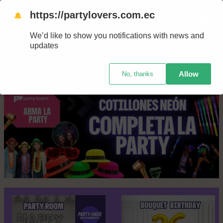
Saltar
https://partylovers.com.ec
🔔
Nuestras tiendas
Estamos en
al
We’d like to show you notifications with news and
contenido
updates
Allow
No, thanks