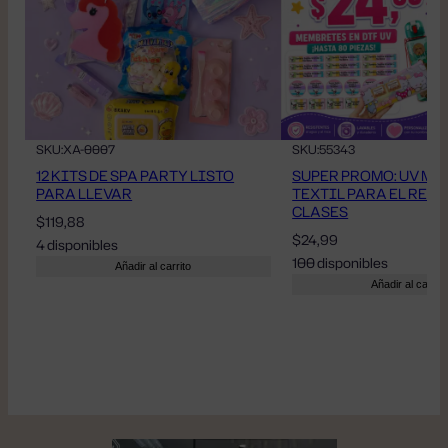
SKU:
XA-0007
SKU:
55343
12 KITS DE SPA PARTY LISTO
SUPER PROMO: UV MÁ
PARA LLEVAR
TEXTIL PARA EL REG
CLASES
$
119,88
$
24,99
4 disponibles
100 disponibles
Añadir al carrito
Añadir al carrito