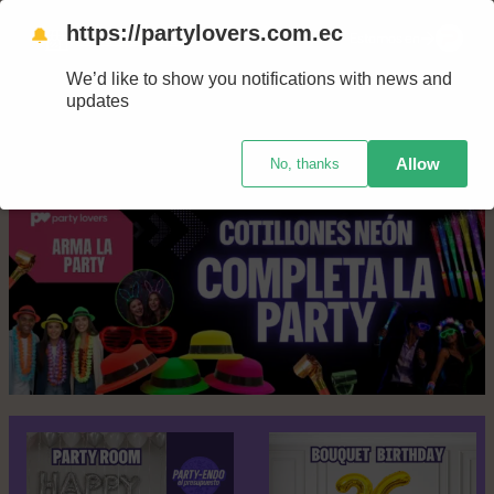
Saltar
https://partylovers.com.ec
🔔
Nuestras tiendas
Estamos en
al
We’d like to show you notifications with news and
contenido
updates
Allow
No, thanks