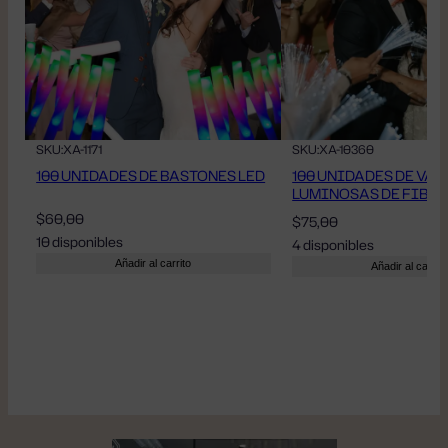
SKU:
XA-1171
SKU:
XA-10360
100 UNIDADES DE BASTONES LED
100 UNIDADES DE VAR
LUMINOSAS DE FIBR
$
60,00
$
75,00
10 disponibles
4 disponibles
Añadir al carrito
Añadir al carrito