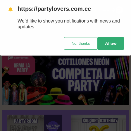
Saltar
https://partylovers.com.ec
🔔
Nuestras tiendas
Estamos en
al
We’d like to show you notifications with news and
contenido
updates
Allow
No, thanks