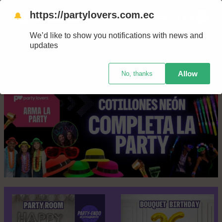
Saltar
https://partylovers.com.ec
🔔
Nuestras tiendas
Estamos en
al
We’d like to show you notifications with news and
contenido
updates
Allow
No, thanks