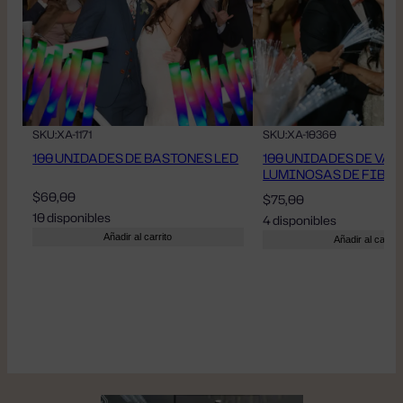
SKU:
XA-1171
SKU:
XA-10360
100 UNIDADES DE BASTONES LED
100 UNIDADES DE VAR
LUMINOSAS DE FIBR
$
60,00
$
75,00
10 disponibles
4 disponibles
Añadir al carrito
Añadir al carrito