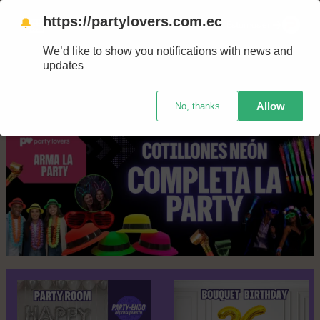
Saltar
https://partylovers.com.ec
🔔
Nuestras tiendas
Estamos en
al
We’d like to show you notifications with news and
contenido
updates
Allow
No, thanks