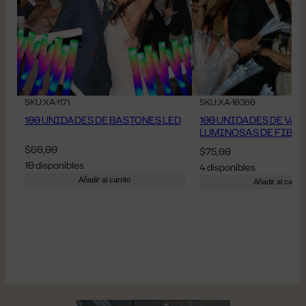
SKU:
XA-1171
SKU:
XA-10360
100 UNIDADES DE BASTONES LED
100 UNIDADES DE VAR
LUMINOSAS DE FIBR
$
60,00
$
75,00
10 disponibles
4 disponibles
Añadir al carrito
Añadir al carrito